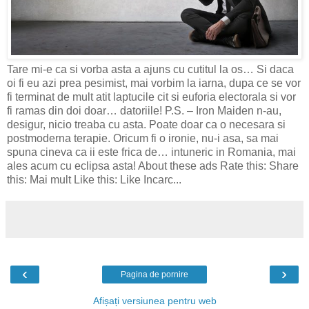
Tare mi-e ca si vorba asta a ajuns cu cutitul la os… Si daca
oi fi eu azi prea pesimist, mai vorbim la iarna, dupa ce se vor
fi terminat de mult atit laptucile cit si euforia electorala si vor
fi ramas din doi doar… datoriile! P.S. – Iron Maiden n-au,
desigur, nicio treaba cu asta. Poate doar ca o necesara si
postmoderna terapie. Oricum fi o ironie, nu-i asa, sa mai
spuna cineva ca ii este frica de… intuneric in Romania, mai
ales acum cu eclipsa asta! About these ads Rate this: Share
this: Mai mult Like this: Like Incarc...
‹
›
Pagina de pornire
Afișați versiunea pentru web