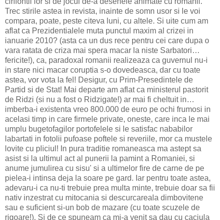
cirliontii lor si de jocul de-a desenele animate cu romanii.
Trec stirile astea in revista, inainte de somn usor si le voi
compara, poate, peste citeva luni, cu altele. Si uite cum am
aflat ca Prezidentialele muta punctul maxim al crizei in
ianuarie 2010? (asta ca un dus rece pentru cei care dupa o
vara ratata de criza mai spera macar la niste Sarbatori…
fericite!), ca, paradoxal romanii realizeaza ca guvernul nu-i
in stare nici macar coruptia s-o dovedeasca, dar cu toate
astea, vor vota la fel! Desigur, cu Prim-Presedintele de
Partid si de Stat! Mai departe am aflat ca ministerul pastorit
de Ridzi (si nu a fost o Ridzigate!) ar mai fi cheltuit in…
imberba-i existenta vreo 800.000 de euro pe ochi frumosi in
acelasi timp in care firmele private, oneste, care inca le mai
umplu bugetofagilor portofelele si le satisfac nababilor
labartati in fotolii pufoase poftele si reveriile, mor ca mustele
lovite cu pliciul! In pura traditie romaneasca ma astept sa
asist si la ultimul act al punerii la pamint a Romaniei, si
anume jumulirea cu sisu' si a ultimelor fire de carne de pe
pielea-i intinsa deja la soare pe gard. Iar pentru toate astea,
adevaru-i ca nu-ti trebuie prea multa minte, trebuie doar sa fii
nativ inzestrat cu mitocania si descurcareala dimbovitene
sau e suficient si-un bob de mazare (cu toate scuzele de
rigoare!). Si de ce spuneam ca mi-a venit sa dau cu caciula