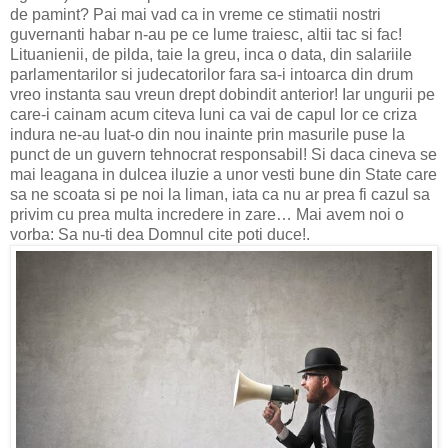
de pamint? Pai mai vad ca in vreme ce stimatii nostri
guvernanti habar n-au pe ce lume traiesc, altii tac si fac!
Lituanienii, de pilda, taie la greu, inca o data, din salariile
parlamentarilor si judecatorilor fara sa-i intoarca din drum
vreo instanta sau vreun drept dobindit anterior! Iar ungurii pe
care-i cainam acum citeva luni ca vai de capul lor ce criza
indura ne-au luat-o din nou inainte prin masurile puse la
punct de un guvern tehnocrat responsabil! Si daca cineva se
mai leagana in dulcea iluzie a unor vesti bune din State care
sa ne scoata si pe noi la liman, iata ca nu ar prea fi cazul sa
privim cu prea multa incredere in zare… Mai avem noi o
vorba: Sa nu-ti dea Domnul cite poti duce!.