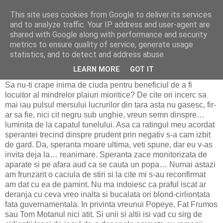
This site uses cookies from Google to deliver its services
Revista Pamflet
and to analyze traffic. Your IP address and user-agent are
shared with Google along with performance and security
metrics to ensure quality of service, generate usage
statistics, and to detect and address abuse.
Am dat cu speranta-n gard!
LEARN MORE
GOT IT
Sa nu-ti crape inima de ciuda pentru beneficiul de a fi
locuitor al mindrelor plaiuri mioritice? De cite ori incerc sa
mai iau pulsul mersului lucrurilor din tara asta nu gasesc, fir-
ar sa fie, nici cit negru sub unghie, vreun semn dinspre…
luminita de la capatul tunelului. Asa ca ratingul meu acordat
sperantei trecind dinspre prudent prin negativ s-a cam izbit
de gard. Da, speranta moare ultima, veti spune, dar eu v-as
invita deja la… reanimare. Speranta zace monitorizata de
aparate si pe afara aud ca se cauta un popa… Numai astazi
am frunzarit o caciula de stiri si la cite mi s-au reconfirmat
am dat cu ea de pamint. Nu ma indoiesc ca praful iscat ar
deranja cu ceva vreo inalta si bucalata ori blond-cirliontata
fata guvernamentala. In privinta vreunui Popeye, Fat Frumos
sau Tom Motanul nici atit. Si unii si altii isi vad cu sirg de