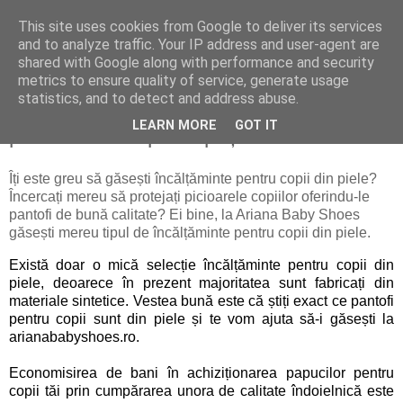
This site uses cookies from Google to deliver its services
Revista Pamflet
and to analyze traffic. Your IP address and user-agent are
shared with Google along with performance and security
metrics to ensure quality of service, generate usage
statistics, and to detect and address abuse.
Importanța încălțămintei pentru copii din
LEARN MORE
GOT IT
piele odată cu primii pași
Îți este greu să găsești încălțăminte pentru copii din piele?
Încercați mereu să protejați picioarele copiilor oferindu-le
pantofi de bună calitate? Ei bine, la Ariana Baby Shoes
găsești mereu tipul de încălțăminte pentru copii din piele.
Există doar o mică selecție încălțăminte pentru copii din
piele, deoarece în prezent majoritatea sunt fabricați din
materiale sintetice. Vestea bună este că știți exact ce pantofi
pentru copii sunt din piele și te vom ajuta să-i găsești la
arianababyshoes.ro.
Economisirea de bani în achiziționarea papucilor pentru
copii tăi prin cumpărarea unora de calitate îndoielnică este