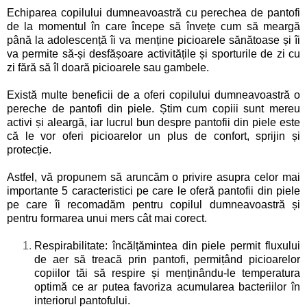
Echiparea copilului dumneavoastră cu perechea de pantofi
de la momentul în care începe să învețe cum să meargă
până la adolescență îi va menține picioarele sănătoase și îi
va permite să-și desfășoare activitățile și sporturile de zi cu
zi fără să îl doară picioarele sau gambele.
Există multe beneficii de a oferi copilului dumneavoastră o
pereche de pantofi din piele. Știm cum copiii sunt mereu
activi și aleargă, iar lucrul bun despre pantofii din piele este
că le vor oferi picioarelor un plus de confort, sprijin și
protecție.
Astfel, vă propunem să aruncăm o privire asupra celor mai
importante 5 caracteristici pe care le oferă pantofii din piele
pe care îi recomadăm pentru copilul dumneavoastră și
pentru formarea unui mers cât mai corect.
Respirabilitate: încălțămintea din piele permit fluxului
de aer să treacă prin pantofi, permițând picioarelor
copiilor tăi să respire și menținându-le temperatura
optimă ce ar putea favoriza acumularea bacteriilor în
interiorul pantofului.