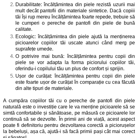
Durabilitate: încălțămintea din piele rezistă uzurii mai
mult decât pantofii din materiale sintetice. Dacă copiii
tăi își rup mereu încălțămintea foarte repede, trebuie să
le cumperi o pereche de pantofi din piele de bună
calitate.
Ecologic: încălțămintea din piele ajută la menținerea
picioarelor copiilor tăi uscate atunci când merg pe
suprafețe umede.
O potrivire mai bună: încălțămintea pentru copii din
piele se vor adapta la forma piciorului copiilor tăi,
oferindu-i copilului tău un plus de confort și sprijin.
Ușor de curățat: încălțămintea pentru copii din piele
este foarte ușor de curățat în comparație cu cea făcută
din alte tipuri de materiale.
A cumpăra copiilor tăi cu o pereche de pantofi din piele
naturală este o investiție care le va menține picioarele să se
simtă confortabile și sănătoase, pe măsură ce picioarele lor
continuă să se dezvolte. În primii ani de viață, acest aspect
poate fi definitoriu pentru dezvoltarea corectă a piciorușelor
la bebeluși, așa că, ajută-i să facă primii pași cât mai corect
și sănatos!