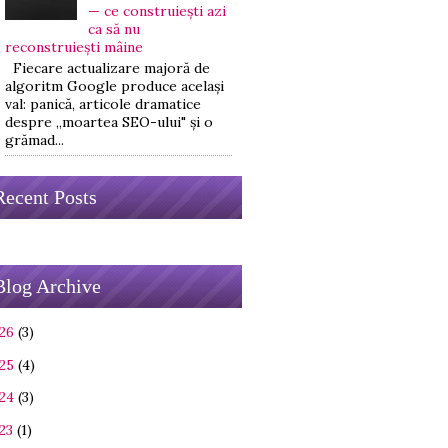
— ce construiești azi
ca să nu
reconstruiești mâine
Fiecare actualizare majoră de
algoritm Google produce același
val: panică, articole dramatice
despre „moartea SEO-ului" și o
grămad...
Recent Posts
Blog Archive
26
(3)
25
(4)
24
(3)
23
(1)