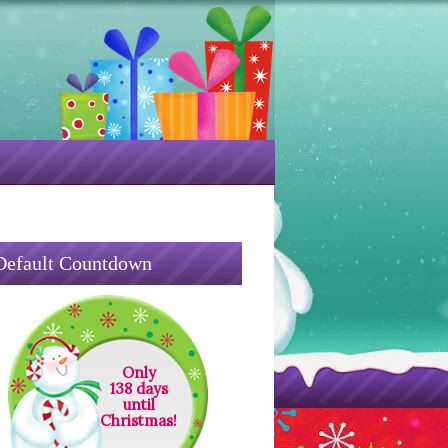
Default Countdown
Only
138 days
until
Christmas!