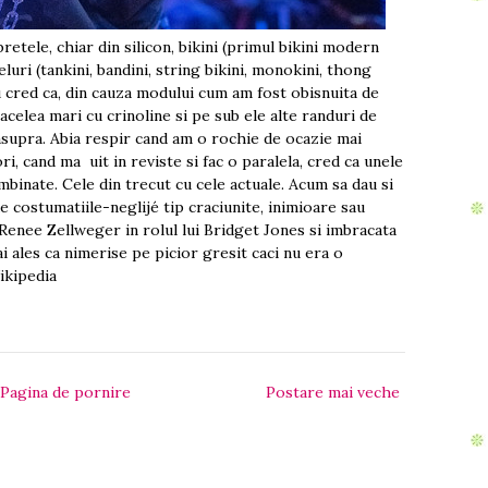
bretele, chiar din silicon, bikini (primul bikini modern
luri (tankini, bandini, string bikini, monokini, thong
, nu cred ca, din cauza modului cum am fost obisnuita de
acelea mari cu crinoline si pe sub ele alte randuri de
asupra. Abia respir cand am o rochie de ocazie mai
i, cand ma uit in reviste si fac o paralela, cred ca unele
imbinate. Cele din trecut cu cele actuale. Acum sa dau si
e costumatiile-neglijé tip craciunite, inimioare sau
enee Zellweger in rolul lui Bridget Jones si imbracata
i ales ca nimerise pe picior gresit caci nu era o
ikipedia
Pagina de pornire
Postare mai veche