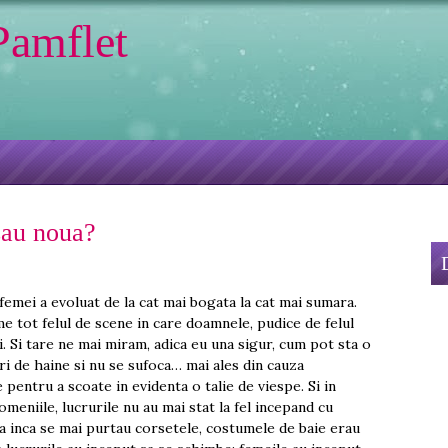
Pamflet
sau noua?
femei a evoluat de la cat mai bogata la cat mai sumara.
lme tot felul de scene in care doamnele, pudice de felul
i. Si tare ne mai miram, adica eu una sigur, cum pot sta o
ri de haine si nu se sufoca… mai ales din cauza
 pentru a scoate in evidenta o talie de viespe. Si in
omeniile, lucrurile nu au mai stat la fel incepand cu
ia inca se mai purtau corsetele, costumele de baie erau