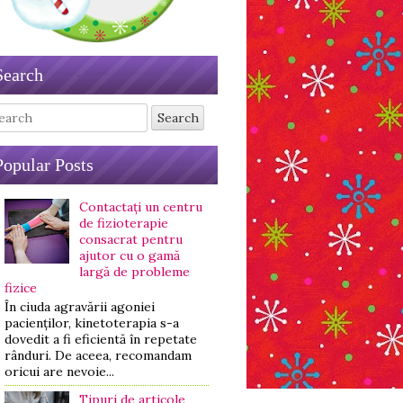
Search
arch
Popular Posts
Contactați un centru
de fizioterapie
consacrat pentru
ajutor cu o gamă
largă de probleme
fizice
În ciuda agravării agoniei
pacienților, kinetoterapia s-a
dovedit a fi eficientă în repetate
rânduri. De aceea, recomandam
oricui are nevoie...
Tipuri de articole