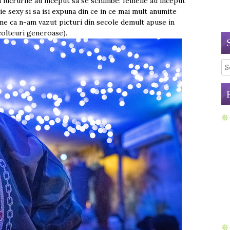
a lucrurile au inceput sa se schimbe: femeile au inceput
ie sexy si sa isi expuna din ce in ce mai mult anumite
une ca n-am vazut picturi din secole demult apuse in
colteuri generoase).
Se