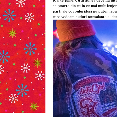
foarte pline. Cu al doilea deceniu ins
sa poarte din ce in ce mai mult lenjer
parti ale corpului (desi nu putem sp
care vedeam nuduri nonsalante si de