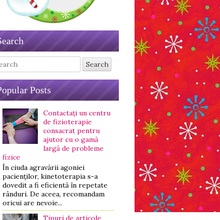
Search
arch
Popular Posts
Contactați un centru
de fizioterapie
consacrat pentru
ajutor cu o gamă
largă de probleme
fizice
În ciuda agravării agoniei
pacienților, kinetoterapia s-a
dovedit a fi eficientă în repetate
rânduri. De aceea, recomandam
oricui are nevoie...
Tipuri de articole