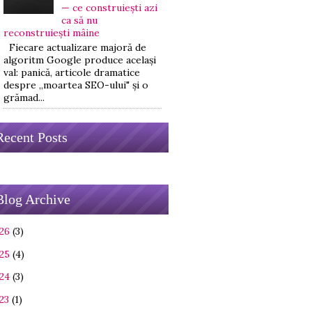
— ce construiești azi
ca să nu
reconstruiești mâine
Fiecare actualizare majoră de
algoritm Google produce același
val: panică, articole dramatice
despre „moartea SEO-ului" și o
grămad...
Recent Posts
Blog Archive
26
(3)
25
(4)
24
(3)
23
(1)