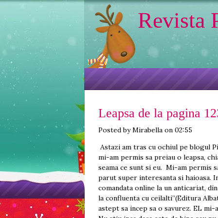
Revista 
Leapsa de la pagina 12
Posted by Mirabella on 02:55
Astazi am tras cu ochiul pe blogul
mi-am permis sa preiau o leapsa, chi
seama ce sunt si eu. Mi-am permis sa 
parut super interesanta si haioasa. In
comandata online la un anticariat, d
la confluenta cu ceilalti”(Editura Alb
astept sa incep sa o savurez. EL mi-