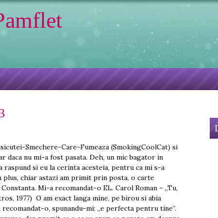
Pamflet
3
 Pisicutei-Smechere-Care-Fumeaza (SmokingCoolCat) si
ar daca nu mi-a fost pasata. Deh, un mic bagator in
raspund si eu la cerinta acesteia, pentru ca mi s-a
 plus, chiar astazi am primit prin posta, o carte
in Constanta. Mi-a recomandat-o EL. Carol Roman – „Tu,
atros, 1977) O am exact langa mine, pe birou si abia
a recomandat-o, spunandu-mi: „e perfecta pentru tine”.