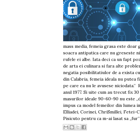
mass media, femeia grasa este doar g
soacra antipatica care nu greseste n
rufele ei albe. Iata deci ca un fapt po
de arta ei culinara si fara alte prob
negatia posibilitatiulor de a exista 
din Calabria, femeia ideala nu putea f
pe care ea nu le avusese niciodata.” 
anul 1977. Si uite cum au trecut fix 30
masurilor ideale 90-60-90 nu este „de
impus ca model femeilor din lumea in
Elliadei, Corinei, ChriSmillei, Fetei-
Pisicuto pentru ca m-ai lasat sa „fur