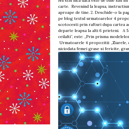
Nu stiu inca daca este de bine sau n
carte. Revenind la leapsa, instructiun
aproape de tine. 2. Deschide-o la pag
pe blog textul urmatoarelor 4 propozi
scotocesti prin rafturi dupa cartea a
departe leapsa la alti 6 prieteni. A 5
ceilalti”, este: „Prin prisma modelel
Urmatoarele 4 propozitii: „Ziarele, c
niciodata femei grase si fericite, gras