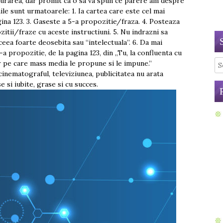
u urarea, dar promit ca o sa va spun ce parere am despre
ile sunt urmatoarele: 1. Ia cartea care este cel mai
ina 123. 3. Gaseste a 5-a propozitie/fraza. 4. Posteaza
tii/fraze cu aceste instructiuni. 5. Nu indrazni sa
ceea foarte deosebita sau “intelectuala”. 6. Da mai
-a propozitie, de la pagina 123, din „Tu, la confluenta cu
Se
or pe care mass media le propune si le impune.”
inematograful, televiziunea, publicitatea nu arata
e si iubite, grase si cu succes.