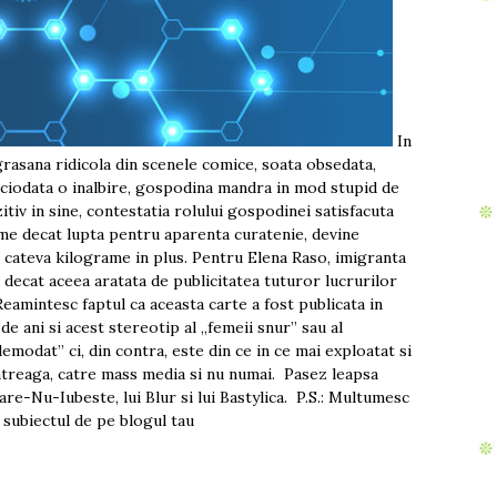
In
rasana ridicola din scenele comice, soata obsedata,
iciodata o inalbire, gospodina mandra in mod stupid de
zitiv in sine, contestatia rolului gospodinei satisfacuta
leme decat lupta pentru aparenta curatenie, devine
cu cateva kilograme in plus. Pentru Elena Raso, imigranta
i decat aceea aratata de publicitatea tuturor lucrurilor
Reamintesc faptul ca aceasta carte a fost publicata in
 de ani si acest stereotip al „femeii snur” sau al
modat” ci, din contra, este din ce in ce mai exploatat si
treaga, catre mass media si nu numai. Pasez leapsa
Care-Nu-Iubeste, lui Blur si lui Bastylica. P.S.: Multumesc
” subiectul de pe blogul tau