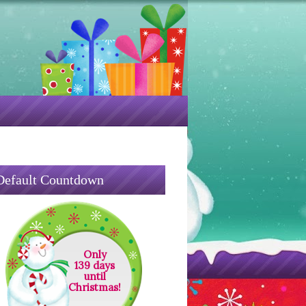
Default Countdown
Only
139 days
until
Christmas!